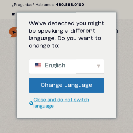
Saltar
¿Preguntas? Hablemos.
480.898.0100
al
Iniciar sesión
contenido
We've detected you might
be speaking a different
MENÚ
language. Do you want to
change to:
BECOME AN
English
AFFILIATE
Change Language
Promote Shop Controller and make
Close and do not switch
$20/month per successful referral!
language