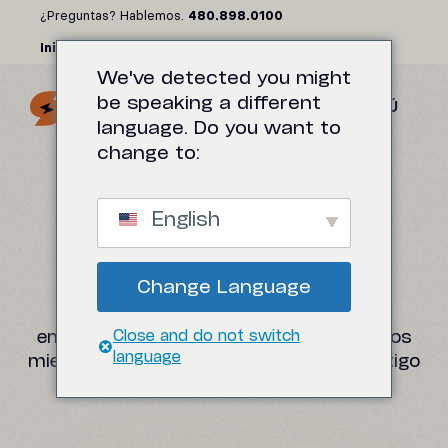
Saltar
¿Preguntas? Hablemos.
480.898.0100
al
Iniciar sesión
contenido
We've detected you might
be speaking a different
MENÚ
language. Do you want to
change to:
¿PREGUNTAS?
English
HABLEMOS.
Change Language
¿Preguntas sobre nuestro producto o
Close and do not switch
empresa? Contáctanos y uno de nuestros
language
miembros del equipo se comunicará contigo
de inmediato.