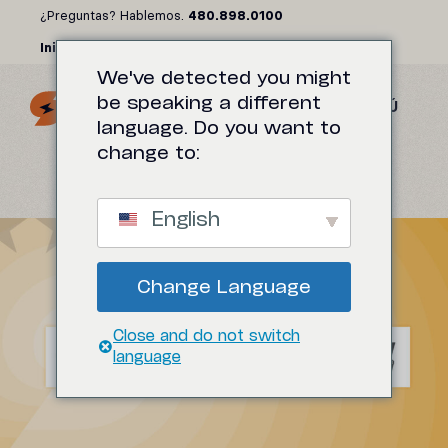
Saltar
¿Preguntas? Hablemos.
480.898.0100
al
Iniciar sesión
contenido
We've detected you might
be speaking a different
MENÚ
language. Do you want to
change to:
English
Change Language
Close and do not switch
language