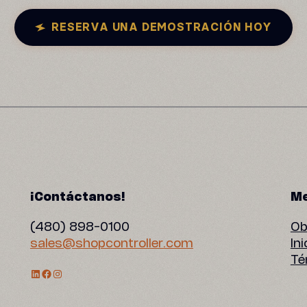
RESERVA UNA DEMOSTRACIÓN HOY
¡Contáctanos!
Me
(480) 898-0100
Ob
sales@shopcontroller.com
In
Té
Perfil de LinkedIn
Facebook
Instagram