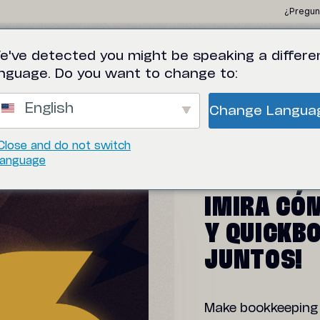
¿Pregun
e've detected you might be speaking a differe
NUESTROS CLIENTES
SOLUCIONES
RECUR
anguage. Do you want to change to:
English
Change Langua
Close and do not switch
language
¡MIRA CÓ
Y QUICKB
JUNTOS!
Make bookkeeping 