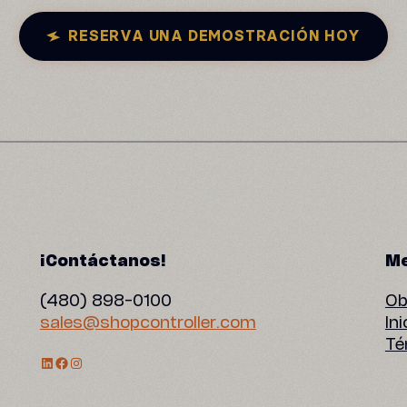
RESERVA UNA DEMOSTRACIÓN HOY
¡Contáctanos!
Me
(480) 898-0100
Ob
sales@shopcontroller.com
In
Té
Perfil de LinkedIn
Facebook
Instagram