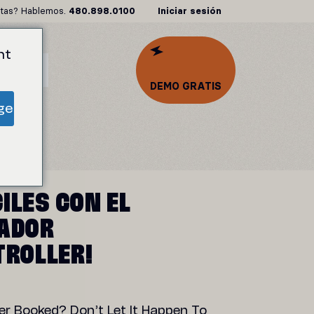
tas? Hablemos.
480.898.0100
Iniciar sesión
nt
SOS
DEMO GRATIS
ge
CILES CON EL
ADOR
ROLLER!
r Booked? Don’t Let It Happen To