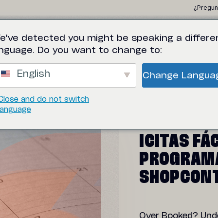
¿Pregun
e've detected you might be speaking a differe
NUESTROS CLIENTES
SOLUCIONES
RECUR
anguage. Do you want to change to:
English
Change Langua
Close and do not switch
language
¡CITAS FÁ
PROGRAM
SHOPCONT
Over Booked? Unde