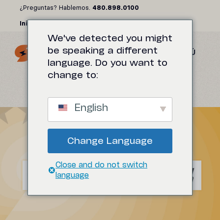
Saltar
¿Preguntas? Hablemos.
480.898.0100
al
Iniciar sesión
contenido
We've detected you might
be speaking a different
MENÚ
language. Do you want to
change to:
English
Change Language
Close and do not switch
language