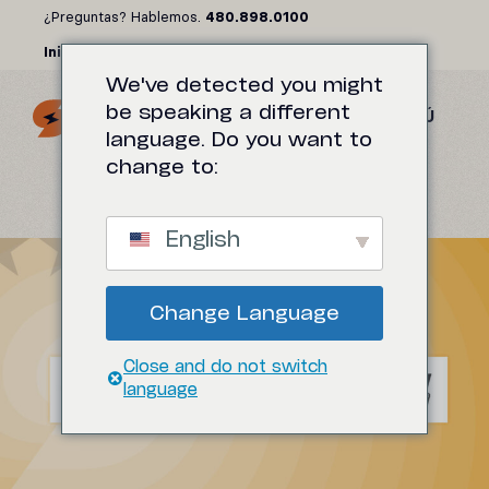
Saltar
¿Preguntas? Hablemos.
480.898.0100
al
Iniciar sesión
contenido
We've detected you might
be speaking a different
MENÚ
language. Do you want to
change to:
English
Change Language
Close and do not switch
language